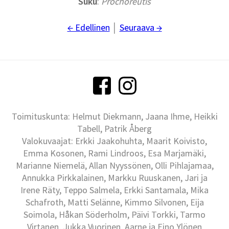
Suku
:
Prochoreutis
← Edellinen
│
Seuraava →
Toimituskunta: Helmut Diekmann, Jaana Ihme, Heikki
Tabell, Patrik Åberg
Valokuvaajat: Erkki Jaakohuhta, Maarit Koivisto,
Emma Kosonen, Rami Lindroos, Esa Marjamäki,
Marianne Niemelä, Allan Nyyssönen, Olli Pihlajamaa,
Annukka Pirkkalainen, Markku Ruuskanen, Jari ja
Irene Räty, Teppo Salmela, Erkki Santamala, Mika
Schafroth, Matti Selänne, Kimmo Silvonen, Eija
Soimola, Håkan Söderholm, Päivi Torkki, Tarmo
Virtanen, Jukka Vuorinen, Aarne ja Eino Ylönen