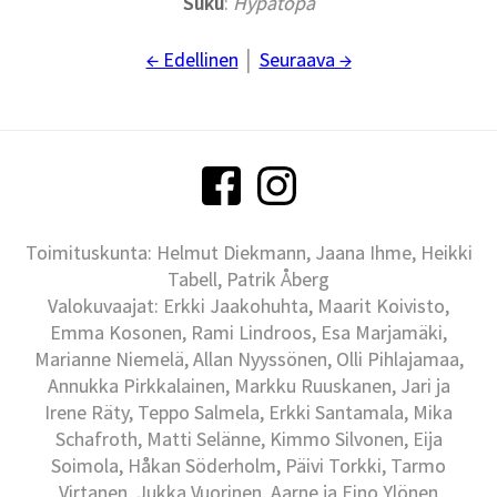
Suku
:
Hypatopa
← Edellinen
│
Seuraava →
Toimituskunta: Helmut Diekmann, Jaana Ihme, Heikki
Tabell, Patrik Åberg
Valokuvaajat: Erkki Jaakohuhta, Maarit Koivisto,
Emma Kosonen, Rami Lindroos, Esa Marjamäki,
Marianne Niemelä, Allan Nyyssönen, Olli Pihlajamaa,
Annukka Pirkkalainen, Markku Ruuskanen, Jari ja
Irene Räty, Teppo Salmela, Erkki Santamala, Mika
Schafroth, Matti Selänne, Kimmo Silvonen, Eija
Soimola, Håkan Söderholm, Päivi Torkki, Tarmo
Virtanen, Jukka Vuorinen, Aarne ja Eino Ylönen