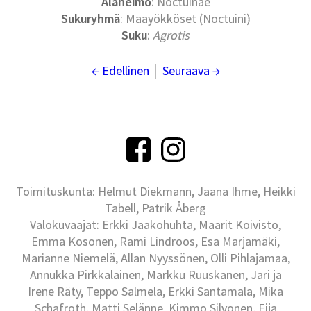
Alaheimo
: Noctuinae
Sukuryhmä
: Maayökköset (Noctuini)
Suku
:
Agrotis
← Edellinen
│
Seuraava →
Toimituskunta: Helmut Diekmann, Jaana Ihme, Heikki
Tabell, Patrik Åberg
Valokuvaajat: Erkki Jaakohuhta, Maarit Koivisto,
Emma Kosonen, Rami Lindroos, Esa Marjamäki,
Marianne Niemelä, Allan Nyyssönen, Olli Pihlajamaa,
Annukka Pirkkalainen, Markku Ruuskanen, Jari ja
Irene Räty, Teppo Salmela, Erkki Santamala, Mika
Schafroth, Matti Selänne, Kimmo Silvonen, Eija