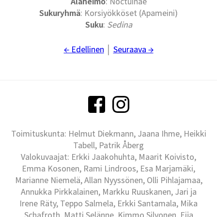
Alaheimo
: Noctuinae
Sukuryhmä
: Korsiyökköset (Apameini)
Suku
:
Sedina
← Edellinen
│
Seuraava →
Toimituskunta: Helmut Diekmann, Jaana Ihme, Heikki
Tabell, Patrik Åberg
Valokuvaajat: Erkki Jaakohuhta, Maarit Koivisto,
Emma Kosonen, Rami Lindroos, Esa Marjamäki,
Marianne Niemelä, Allan Nyyssönen, Olli Pihlajamaa,
Annukka Pirkkalainen, Markku Ruuskanen, Jari ja
Irene Räty, Teppo Salmela, Erkki Santamala, Mika
Schafroth, Matti Selänne, Kimmo Silvonen, Eija