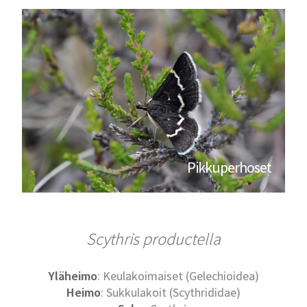
Pikkuperhoset
Scythris productella
Yläheimo
: Keulakoimaiset (Gelechioidea)
Heimo
: Sukkulakoit (Scythrididae)