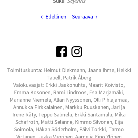
Suku
:
Scythris
← Edellinen
│
Seuraava →
Toimituskunta: Helmut Diekmann, Jaana Ihme, Heikki
Tabell, Patrik Åberg
Valokuvaajat: Erkki Jaakohuhta, Maarit Koivisto,
Emma Kosonen, Rami Lindroos, Esa Marjamäki,
Marianne Niemelä, Allan Nyyssönen, Olli Pihlajamaa,
Annukka Pirkkalainen, Markku Ruuskanen, Jari ja
Irene Räty, Teppo Salmela, Erkki Santamala, Mika
Schafroth, Matti Selänne, Kimmo Silvonen, Eija
Soimola, Håkan Söderholm, Päivi Torkki, Tarmo
Virtanen, Jukka Vuorinen, Aarne ja Eino Ylönen