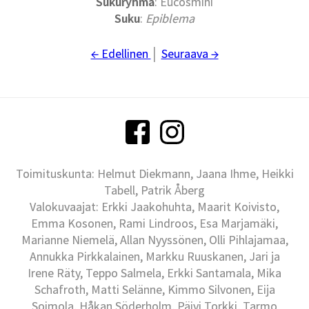
Sukuryhmä
: Eucosmini
Suku
:
Epiblema
← Edellinen
│
Seuraava →
Toimituskunta: Helmut Diekmann, Jaana Ihme, Heikki
Tabell, Patrik Åberg
Valokuvaajat: Erkki Jaakohuhta, Maarit Koivisto,
Emma Kosonen, Rami Lindroos, Esa Marjamäki,
Marianne Niemelä, Allan Nyyssönen, Olli Pihlajamaa,
Annukka Pirkkalainen, Markku Ruuskanen, Jari ja
Irene Räty, Teppo Salmela, Erkki Santamala, Mika
Schafroth, Matti Selänne, Kimmo Silvonen, Eija
Soimola, Håkan Söderholm, Päivi Torkki, Tarmo