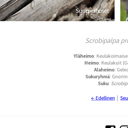
Suurperhoset
Scrobipalpa pro
Yläheimo
: Keulakoimaise
Heimo
: Keulakoit (G
Alaheimo
: Gele
Sukuryhmä
: Gnori
Suku
:
Scrobip
← Edellinen
│
Seu