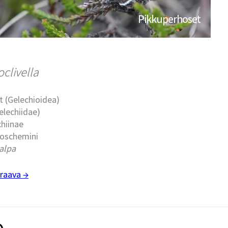
Pikkuperhoset
clivella
t (Gelechioidea)
elechiidae)
chiinae
moschemini
alpa
raava →