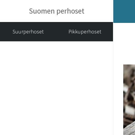
Suomen perhoset
Suurperhoset
Pikkuperhoset