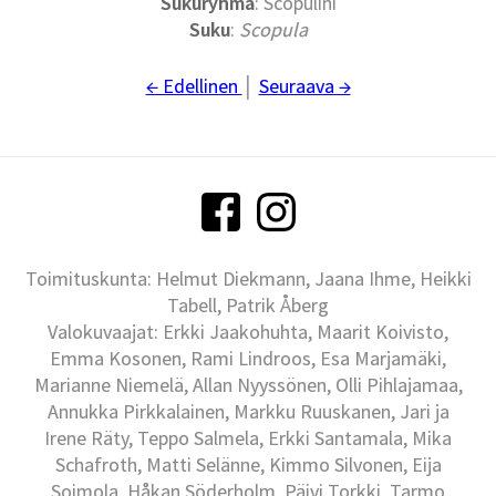
Sukuryhmä
: Scopulini
Suku
:
Scopula
← Edellinen
│
Seuraava →
Toimituskunta: Helmut Diekmann, Jaana Ihme, Heikki
Tabell, Patrik Åberg
Valokuvaajat: Erkki Jaakohuhta, Maarit Koivisto,
Emma Kosonen, Rami Lindroos, Esa Marjamäki,
Marianne Niemelä, Allan Nyyssönen, Olli Pihlajamaa,
Annukka Pirkkalainen, Markku Ruuskanen, Jari ja
Irene Räty, Teppo Salmela, Erkki Santamala, Mika
Schafroth, Matti Selänne, Kimmo Silvonen, Eija
Soimola, Håkan Söderholm, Päivi Torkki, Tarmo