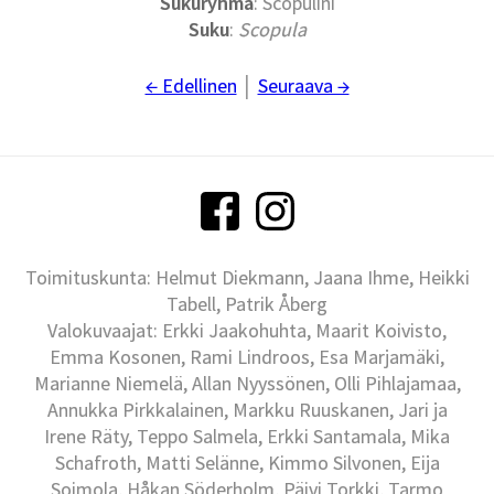
Sukuryhmä
: Scopulini
Suku
:
Scopula
← Edellinen
│
Seuraava →
Toimituskunta: Helmut Diekmann, Jaana Ihme, Heikki
Tabell, Patrik Åberg
Valokuvaajat: Erkki Jaakohuhta, Maarit Koivisto,
Emma Kosonen, Rami Lindroos, Esa Marjamäki,
Marianne Niemelä, Allan Nyyssönen, Olli Pihlajamaa,
Annukka Pirkkalainen, Markku Ruuskanen, Jari ja
Irene Räty, Teppo Salmela, Erkki Santamala, Mika
Schafroth, Matti Selänne, Kimmo Silvonen, Eija
Soimola, Håkan Söderholm, Päivi Torkki, Tarmo