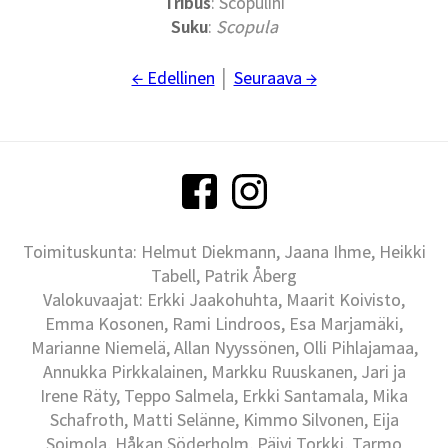
Tribus
: Scopulini
Suku
:
Scopula
← Edellinen
│
Seuraava →
Toimituskunta: Helmut Diekmann, Jaana Ihme, Heikki
Tabell, Patrik Åberg
Valokuvaajat: Erkki Jaakohuhta, Maarit Koivisto,
Emma Kosonen, Rami Lindroos, Esa Marjamäki,
Marianne Niemelä, Allan Nyyssönen, Olli Pihlajamaa,
Annukka Pirkkalainen, Markku Ruuskanen, Jari ja
Irene Räty, Teppo Salmela, Erkki Santamala, Mika
Schafroth, Matti Selänne, Kimmo Silvonen, Eija
Soimola, Håkan Söderholm, Päivi Torkki, Tarmo