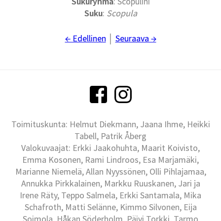
Sukuryhmä
: Scopulini
Suku
:
Scopula
← Edellinen
│
Seuraava →
Toimituskunta: Helmut Diekmann, Jaana Ihme, Heikki
Tabell, Patrik Åberg
Valokuvaajat: Erkki Jaakohuhta, Maarit Koivisto,
Emma Kosonen, Rami Lindroos, Esa Marjamäki,
Marianne Niemelä, Allan Nyyssönen, Olli Pihlajamaa,
Annukka Pirkkalainen, Markku Ruuskanen, Jari ja
Irene Räty, Teppo Salmela, Erkki Santamala, Mika
Schafroth, Matti Selänne, Kimmo Silvonen, Eija
Soimola, Håkan Söderholm, Päivi Torkki, Tarmo