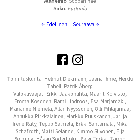
Alaheimo
: Scopariinae
Suku
:
Eudonia
← Edellinen
│
Seuraava →
Toimituskunta: Helmut Diekmann, Jaana Ihme, Heikki
Tabell, Patrik Åberg
Valokuvaajat: Erkki Jaakohuhta, Maarit Koivisto,
Emma Kosonen, Rami Lindroos, Esa Marjamäki,
Marianne Niemelä, Allan Nyyssönen, Olli Pihlajamaa,
Annukka Pirkkalainen, Markku Ruuskanen, Jari ja
Irene Räty, Teppo Salmela, Erkki Santamala, Mika
Schafroth, Matti Selänne, Kimmo Silvonen, Eija
Soimola, Håkan Söderholm, Päivi Torkki, Tarmo