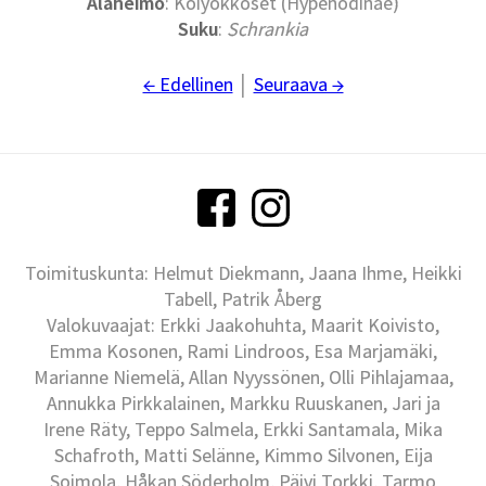
Alaheimo
: Koiyökköset (Hypenodinae)
Suku
:
Schrankia
← Edellinen
│
Seuraava →
Toimituskunta: Helmut Diekmann, Jaana Ihme, Heikki
Tabell, Patrik Åberg
Valokuvaajat: Erkki Jaakohuhta, Maarit Koivisto,
Emma Kosonen, Rami Lindroos, Esa Marjamäki,
Marianne Niemelä, Allan Nyyssönen, Olli Pihlajamaa,
Annukka Pirkkalainen, Markku Ruuskanen, Jari ja
Irene Räty, Teppo Salmela, Erkki Santamala, Mika
Schafroth, Matti Selänne, Kimmo Silvonen, Eija
Soimola, Håkan Söderholm, Päivi Torkki, Tarmo