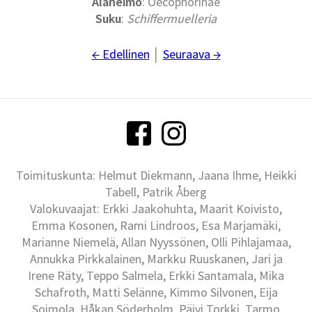
Alaheimo
: Oecophorinae
Suku
:
Schiffermuelleria
← Edellinen
│
Seuraava →
Toimituskunta: Helmut Diekmann, Jaana Ihme, Heikki
Tabell, Patrik Åberg
Valokuvaajat: Erkki Jaakohuhta, Maarit Koivisto,
Emma Kosonen, Rami Lindroos, Esa Marjamäki,
Marianne Niemelä, Allan Nyyssönen, Olli Pihlajamaa,
Annukka Pirkkalainen, Markku Ruuskanen, Jari ja
Irene Räty, Teppo Salmela, Erkki Santamala, Mika
Schafroth, Matti Selänne, Kimmo Silvonen, Eija
Soimola, Håkan Söderholm, Päivi Torkki, Tarmo