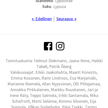
Alaheimo
: Lypusinae
Suku
:
Lypusa
← Edellinen
│
Seuraava →
Toimituskunta: Helmut Diekmann, Jaana Ihme, Heikki
Tabell, Patrik Åberg
Valokuvaajat: Erkki Jaakohuhta, Maarit Koivisto,
Emma Kosonen, Rami Lindroos, Esa Marjamäki,
Marianne Niemelä, Allan Nyyssönen, Olli Pihlajamaa,
Annukka Pirkkalainen, Markku Ruuskanen, Jari ja
Irene Räty, Teppo Salmela, Erkki Santamala, Mika
Schafroth, Matti Selänne, Kimmo Silvonen, Eija
Soimola, Håkan Söderholm, Päivi Torkki, Tarmo