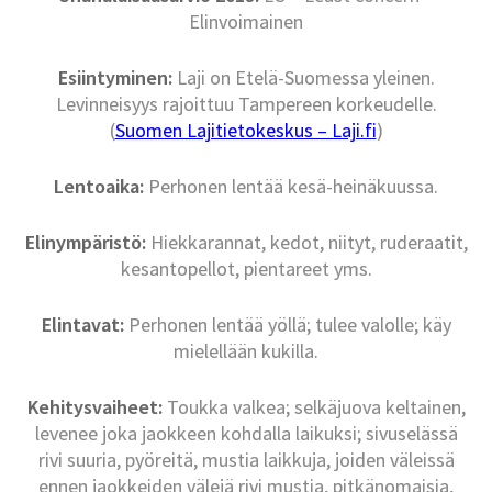
Elinvoimainen
Esiintyminen:
Laji on Etelä-Suomessa yleinen.
Levinneisyys rajoittuu Tampereen korkeudelle.
(
Suomen Lajitietokeskus – Laji.fi
)
Lentoaika:
Perhonen lentää kesä-heinäkuussa.
Elinympäristö:
Hiekkarannat, kedot, niityt, ruderaatit,
kesantopellot, pientareet yms.
Elintavat:
Perhonen lentää yöllä; tulee valolle; käy
mielellään kukilla.
Kehitysvaiheet:
Toukka valkea; selkäjuova keltainen,
levenee joka jaokkeen kohdalla laikuksi; sivuselässä
rivi suuria, pyöreitä, mustia laikkuja, joiden väleissä
ennen jaokkeiden välejä rivi mustia, pitkänomaisia,