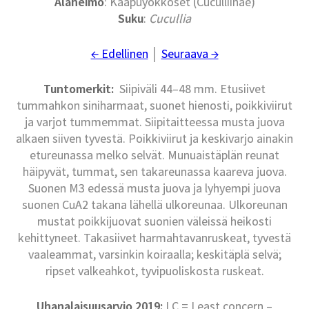
Alaheimo
: Kaapuyökköset (Cuculliinae)
Suku
:
Cucullia
← Edellinen
│
Seuraava →
Tuntomerkit:
Siipiväli 44–48 mm. Etusiivet
tummahkon siniharmaat, suonet hienosti, poikkiviirut
ja varjot tummemmat. Siipitaitteessa musta juova
alkaen siiven tyvestä. Poikkiviirut ja keskivarjo ainakin
etureunassa melko selvät. Munuaistäplän reunat
häipyvät, tummat, sen takareunassa kaareva juova.
Suonen M3 edessä musta juova ja lyhyempi juova
suonen CuA2 takana lähellä ulkoreunaa. Ulkoreunan
mustat poikkijuovat suonien väleissä heikosti
kehittyneet. Takasiivet harmahtavanruskeat, tyvestä
vaaleammat, varsinkin koiraalla; keskitäplä selvä;
ripset valkeahkot, tyvipuoliskosta ruskeat.
Uhanalaisuusarvio 2019:
LC = Least concern –