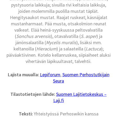
pystysuoria laikkuja; sivuilla rivi keltaisia laikkuja,
joiden molemmilla puolilla mustat täplät.
Hengitysaukot mustat. Raajat ruskeat; käsnäjalat
mustanharmaat. Pää musta, otsakolmion reunat
valkeat. Elää heinä-syyskuussa peltovalvatilla
(
Sonchus arvensis
), otavalvatilla (
S. asper
) ja
jänönsalaatilla (
Mycelis muralis
), lisäksi mm.
keltanoilla (
Hieracium
) ja salaateilla (
Lactuca
);
päiväaktiivinen. Kotelo kellanruskea, siipiaiheet aluksi
vihertävän läpikuultavat; talvehtii.
Lajista muualla:
Lepiforum
,
Suomen Perhostutkijain
Seura
Tilastotietojen lähde:
Suomen Lajitietokeskus –
Laji.fi
Teksti:
Yhteistyössä Perhoswikin kanssa