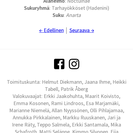
Alaheimo
: Noctuinae
Sukuryhmä
: Tarhayökköset (Hadenini)
Suku
:
Anarta
← Edellinen
│
Seuraava →
Toimituskunta: Helmut Diekmann, Jaana Ihme, Heikki
Tabell, Patrik Åberg
Valokuvaajat: Erkki Jaakohuhta, Maarit Koivisto,
Emma Kosonen, Rami Lindroos, Esa Marjamäki,
Marianne Niemelä, Allan Nyyssönen, Olli Pihlajamaa,
Annukka Pirkkalainen, Markku Ruuskanen, Jari ja
Irene Räty, Teppo Salmela, Erkki Santamala, Mika
Schafroth, Matti Selänne, Kimmo Silvonen, Eija