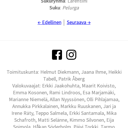
Sukuryhmä
: Larentiini
Suku
:
Pelurga
← Edellinen
│
Seuraava →
Toimituskunta: Helmut Diekmann, Jaana Ihme, Heikki
Tabell, Patrik Åberg
Valokuvaajat: Erkki Jaakohuhta, Maarit Koivisto,
Emma Kosonen, Rami Lindroos, Esa Marjamäki,
Marianne Niemelä, Allan Nyyssönen, Olli Pihlajamaa,
Annukka Pirkkalainen, Markku Ruuskanen, Jari ja
Irene Räty, Teppo Salmela, Erkki Santamala, Mika
Schafroth, Matti Selänne, Kimmo Silvonen, Eija
Soimola, Håkan Söderholm, Päivi Torkki, Tarmo