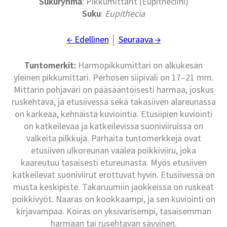
Sukuryhmä
: Pikkumittarit (Eupitheciini)
Suku
:
Eupithecia
← Edellinen
│
Seuraava →
Tuntomerkit:
Harmopikkumittari on alkukesän
yleinen pikkumittari. Perhosen siipiväli on 17–21 mm.
Mittarin pohjaväri on pääsääntöisesti harmaa, joskus
ruskehtava, ja etusiivessä sekä takasiiven alareunassa
on karkeaa, kehnäistä kuviointia. Etusiipien kuviointi
on katkeilevaa ja katkeilevissa suoniviiruissa on
valkeita pilkkuja. Parhaita tuntomerkkejä ovat
etusiiven ulkoreunan vaalea poikkiviiru, joka
kaareutuu tasaisesti etureunasta. Myös etusiiven
katkeilevat suoniviirut erottuvat hyvin. Etusiivessä on
musta keskipiste. Takaruumiin jaokkeissa on ruskeat
poikkivyöt. Naaras on kookkaampi, ja sen kuviointi on
kirjavampaa. Koiras on yksivärisempi, tasaisemman
harmaan tai rusehtavan sävyinen.