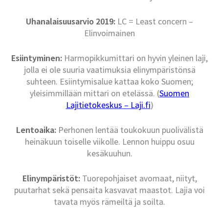
Uhanalaisuusarvio 2019:
LC = Least concern –
Elinvoimainen
Esiintyminen:
Harmopikkumittari on hyvin yleinen laji,
jolla ei ole suuria vaatimuksia elinympäristönsä
suhteen. Esiintymisalue kattaa koko Suomen;
yleisimmillään mittari on etelässä. (
Suomen
Lajitietokeskus – Laji.fi
)
Lentoaika:
Perhonen lentää toukokuun puolivälistä
heinäkuun toiselle viikolle. Lennon huippu osuu
kesäkuuhun.
Elinympäristöt:
Tuorepohjaiset avomaat, niityt,
puutarhat sekä pensaita kasvavat maastot. Lajia voi
tavata myös rämeiltä ja soilta.