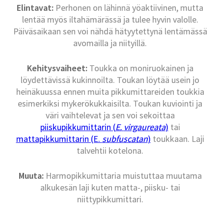
Elintavat:
Perhonen on lähinnä yöaktiivinen, mutta
lentää myös iltahämärässä ja tulee hyvin valolle.
Päiväsaikaan sen voi nähdä hätyytettynä lentämässä
avomailla ja niityillä.
Kehitysvaiheet:
Toukka on moniruokainen ja
löydettävissä kukinnoilta. Toukan löytää usein jo
heinäkuussa ennen muita pikkumittareiden toukkia
esimerkiksi mykerökukkaisilta. Toukan kuviointi ja
väri vaihtelevat ja sen voi sekoittaa
piiskupikkumittarin (
E.
virgaureata
)
tai
mattapikkumittarin (E.
subfuscatan
)
toukkaan. Laji
talvehtii kotelona.
Muuta:
Harmopikkumittaria muistuttaa muutama
alkukesän laji kuten matta-, piisku- tai
niittypikkumittari.