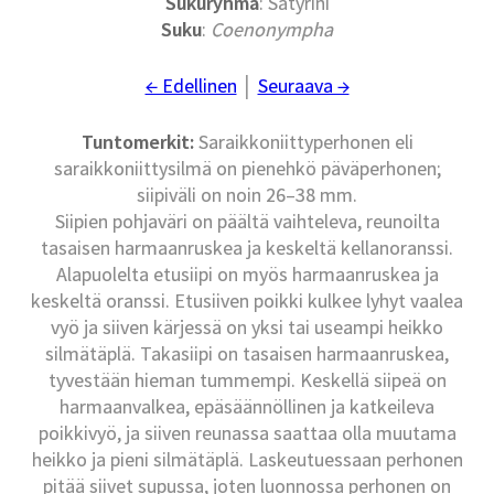
Sukuryhmä
: Satyrini
Suku
:
Coenonympha
← Edellinen
│
Seuraava →
Tuntomerkit:
Saraikkoniittyperhonen eli
saraikkoniittysilmä on pienehkö päväperhonen;
siipiväli on noin 26–38 mm.
Siipien pohjaväri on päältä vaihteleva, reunoilta
tasaisen harmaanruskea ja keskeltä kellanoranssi.
Alapuolelta etusiipi on myös harmaanruskea ja
keskeltä oranssi. Etusiiven poikki kulkee lyhyt vaalea
vyö ja siiven kärjessä on yksi tai useampi heikko
silmätäplä. Takasiipi on tasaisen harmaanruskea,
tyvestään hieman tummempi. Keskellä siipeä on
harmaanvalkea, epäsäännöllinen ja katkeileva
poikkivyö, ja siiven reunassa saattaa olla muutama
heikko ja pieni silmätäplä. Laskeutuessaan perhonen
pitää siivet supussa, joten luonnossa perhonen on