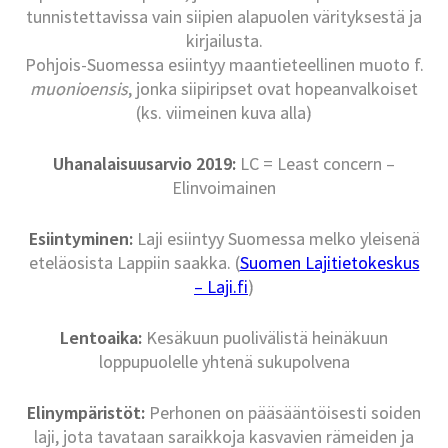
tunnistettavissa vain siipien alapuolen värityksestä ja
kirjailusta.
Pohjois-Suomessa esiintyy maantieteellinen muoto f.
muonioensis
, jonka siipiripset ovat hopeanvalkoiset
(ks. viimeinen kuva alla)
Uhanalaisuusarvio 2019:
LC = Least concern –
Elinvoimainen
Esiintyminen:
Laji esiintyy Suomessa melko yleisenä
eteläosista Lappiin saakka. (
Suomen Lajitietokeskus
– Laji.fi
)
Lentoaika:
Kesäkuun puolivälistä heinäkuun
loppupuolelle yhtenä sukupolvena
Elinympäristöt:
Perhonen on pääsääntöisesti soiden
laji, jota tavataan saraikkoja kasvavien rämeiden ja