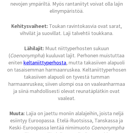
nevojen ympäriltä. Myös rantaniityt voivat olla lajin
elinympäristöä.
Kehitysvaiheet:
Toukan ravintokasvia ovat sarat,
vihvilät ja suovillat. Laji talvehtii toukkana.
Lähilajit:
Muut niittyperhosten sukuun
(
Coenonympha
) kuuluvat lajit. Perhonen muistuttaa
eniten
keltaniittyperhosta
, mutta takasiiven alapuoli
on tasaisemman harmaanruskea. Keltaniittyperhosen
takasiiven alapuoli on tyvestä tumman
harmaanruskea; siiven ulompi osa on vaaleanharmaa
ja siinä mahdollisesti olevat reunatäplätkin ovat
vaaleat.
Muuta:
Lajia on jaettu moniin alalajeihin, joista neljä
esiintyy Euroopassa. Etelä-Ruotsissa, Tanskassa ja
Keski-Euroopassa lentää nimimuoto
Coenonympha