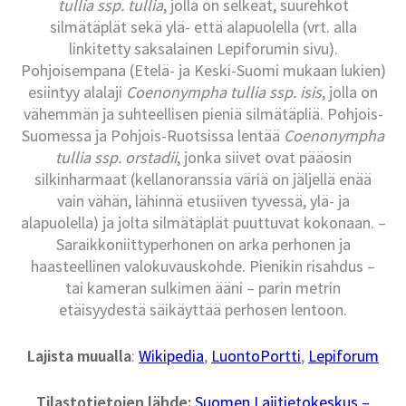
tullia ssp. tullia
, jolla on selkeät, suurehkot
silmätäplät sekä ylä- että alapuolella (vrt. alla
linkitetty saksalainen Lepiforumin sivu).
Pohjoisempana (Etelä- ja Keski-Suomi mukaan lukien)
esiintyy alalaji
Coenonympha tullia ssp. isis
, jolla on
vähemmän ja suhteellisen pieniä silmätäpliä. Pohjois-
Suomessa ja Pohjois-Ruotsissa lentää
Coenonympha
tullia ssp. orstadii
, jonka siivet ovat pääosin
silkinharmaat (kellanoranssia väriä on jäljellä enää
vain vähän, lähinnä etusiiven tyvessä, ylä- ja
alapuolella) ja jolta silmätäplät puuttuvat kokonaan. –
Saraikkoniittyperhonen on arka perhonen ja
haasteellinen valokuvauskohde. Pienikin risahdus –
tai kameran sulkimen ääni – parin metrin
etäisyydestä säikäyttää perhosen lentoon.
Lajista muualla
:
Wikipedia
,
LuontoPortti
,
Lepiforum
Tilastotietojen lähde:
Suomen Lajitietokeskus –