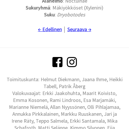
Alaheimo
: Noctuinae
Sukuryhmä
: Mäkiyökköset (Xylenini)
Suku
:
Dryobotodes
← Edellinen
│
Seuraava →
Toimituskunta: Helmut Diekmann, Jaana Ihme, Heikki
Tabell, Patrik Åberg
Valokuvaajat: Erkki Jaakohuhta, Maarit Koivisto,
Emma Kosonen, Rami Lindroos, Esa Marjamäki,
Marianne Niemelä, Allan Nyyssönen, Olli Pihlajamaa,
Annukka Pirkkalainen, Markku Ruuskanen, Jari ja
Irene Räty, Teppo Salmela, Erkki Santamala, Mika
Schafroth, Matti Selänne, Kimmo Silvonen, Eija