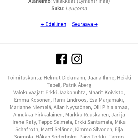
Alaheimo
: Villakkaat (Lymantriinae)
Suku
:
Leucoma
← Edellinen
│
Seuraava →
Toimituskunta: Helmut Diekmann, Jaana Ihme, Heikki
Tabell, Patrik Åberg
Valokuvaajat: Erkki Jaakohuhta, Maarit Koivisto,
Emma Kosonen, Rami Lindroos, Esa Marjamäki,
Marianne Niemelä, Allan Nyyssönen, Olli Pihlajamaa,
Annukka Pirkkalainen, Markku Ruuskanen, Jari ja
Irene Räty, Teppo Salmela, Erkki Santamala, Mika
Schafroth, Matti Selänne, Kimmo Silvonen, Eija
Soimola, Håkan Söderholm, Päivi Torkki, Tarmo