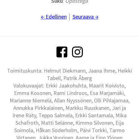
Suku
:
Opostega
← Edellinen
│
Seuraava →
Toimituskunta: Helmut Diekmann, Jaana Ihme, Heikki
Tabell, Patrik Åberg
Valokuvaajat: Erkki Jaakohuhta, Maarit Koivisto,
Emma Kosonen, Rami Lindroos, Esa Marjamäki,
Marianne Niemelä, Allan Nyyssönen, Olli Pihlajamaa,
Annukka Pirkkalainen, Markku Ruuskanen, Jari ja
Irene Räty, Teppo Salmela, Erkki Santamala, Mika
Schafroth, Matti Selänne, Kimmo Silvonen, Eija
Soimola, Håkan Söderholm, Päivi Torkki, Tarmo
Virtanen, Jukka Vuorinen, Aarne ja Eino Ylönen