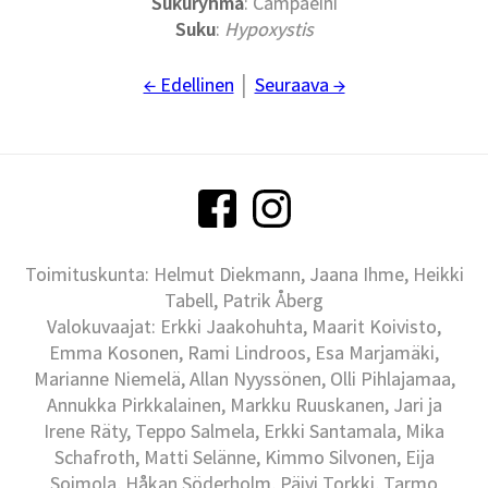
Sukuryhmä
: Campaeini
Suku
:
Hypoxystis
← Edellinen
│
Seuraava →
Toimituskunta: Helmut Diekmann, Jaana Ihme, Heikki
Tabell, Patrik Åberg
Valokuvaajat: Erkki Jaakohuhta, Maarit Koivisto,
Emma Kosonen, Rami Lindroos, Esa Marjamäki,
Marianne Niemelä, Allan Nyyssönen, Olli Pihlajamaa,
Annukka Pirkkalainen, Markku Ruuskanen, Jari ja
Irene Räty, Teppo Salmela, Erkki Santamala, Mika
Schafroth, Matti Selänne, Kimmo Silvonen, Eija
Soimola, Håkan Söderholm, Päivi Torkki, Tarmo