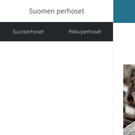
Suomen perhoset
Suurperhoset
Pikkuperhoset