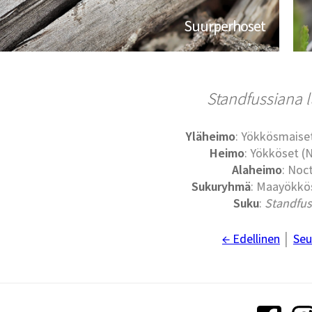
Suurperhoset
Standfussiana 
Yläheimo
: Yökkösmaise
Heimo
: Yökköset (
Alaheimo
: Noc
Sukuryhmä
: Maayökkös
Suku
:
Standfus
← Edellinen
│
Seu