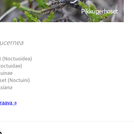
Pikkuperhoset
lucernea
t (Noctuoidea)
Noctuidae)
tuinae
et (Noctuini)
siana
raava →