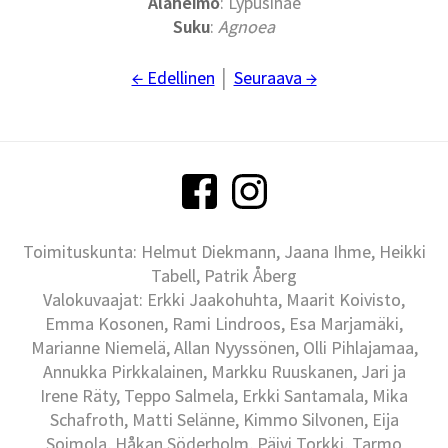
Alaheimo
: Lypusinae
Suku
:
Agnoea
← Edellinen
│
Seuraava →
Toimituskunta: Helmut Diekmann, Jaana Ihme, Heikki
Tabell, Patrik Åberg
Valokuvaajat: Erkki Jaakohuhta, Maarit Koivisto,
Emma Kosonen, Rami Lindroos, Esa Marjamäki,
Marianne Niemelä, Allan Nyyssönen, Olli Pihlajamaa,
Annukka Pirkkalainen, Markku Ruuskanen, Jari ja
Irene Räty, Teppo Salmela, Erkki Santamala, Mika
Schafroth, Matti Selänne, Kimmo Silvonen, Eija
Soimola, Håkan Söderholm, Päivi Torkki, Tarmo