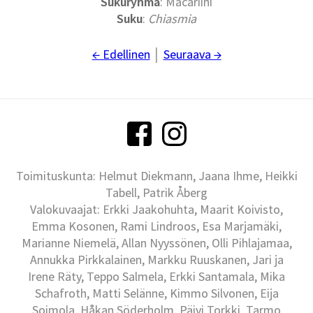
Sukuryhmä
: Macariini
Suku
:
Chiasmia
← Edellinen
│
Seuraava →
Toimituskunta: Helmut Diekmann, Jaana Ihme, Heikki
Tabell, Patrik Åberg
Valokuvaajat: Erkki Jaakohuhta, Maarit Koivisto,
Emma Kosonen, Rami Lindroos, Esa Marjamäki,
Marianne Niemelä, Allan Nyyssönen, Olli Pihlajamaa,
Annukka Pirkkalainen, Markku Ruuskanen, Jari ja
Irene Räty, Teppo Salmela, Erkki Santamala, Mika
Schafroth, Matti Selänne, Kimmo Silvonen, Eija
Soimola, Håkan Söderholm, Päivi Torkki, Tarmo