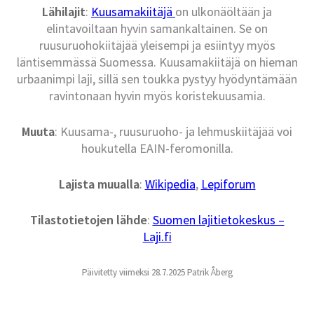
Lähilajit
:
Kuusamakiitäjä
on ulkonäöltään ja
elintavoiltaan hyvin samankaltainen. Se on
ruusuruohokiitäjää yleisempi ja esiintyy myös
läntisemmässä Suomessa. Kuusamakiitäjä on hieman
urbaanimpi laji, sillä sen toukka pystyy hyödyntämään
ravintonaan hyvin myös koristekuusamia.
Muuta
: Kuusama-, ruusuruoho- ja lehmuskiitäjää voi
houkutella EAIN-feromonilla.
Lajista muualla
:
Wikipedia
,
Lepiforum
Tilastotietojen lähde
:
Suomen lajitietokeskus –
Laji.fi
Päivitetty viimeksi 28.7.2025 Patrik Åberg