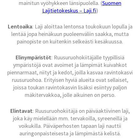
mainitun vyöhykkeen länsipuolella. (
Suomen
Lajitietokeskus – Laji.fi
)
Lentoaika
: Laji aloittaa lentonsa toukokuun lopulla ja
lentää jopa heinäkuun puoleenväliin saakka, mutta
painopiste on kuitenkin selkeästi kesäkuussa.
Elinympäristöt
: Ruusuruohokiitäjälle tyypillisiä
ympäristöjä ovat avoimet ja lämpimät kuivahkot
piennarmaat, niityt ja kedot, joilla kasvaa ravintokasvi
ruusuruohoa. Erityisen hyviä alueita ovat sellaiset,
joissa toukan ravintokasvin lisäksi esiintyy paljon
mäkitervakkoa, jolle aikuinen on perso.
Elintavat
: Ruusuruohokiitäjä on päiväaktiivinen laji,
joka käy mielellään mm. tervakoilla, syreeneillä ja
voikukilla. Päiväperhosten tapaan laji nauttii
auringonpaisteisesta ja lämpimästä kelistä.