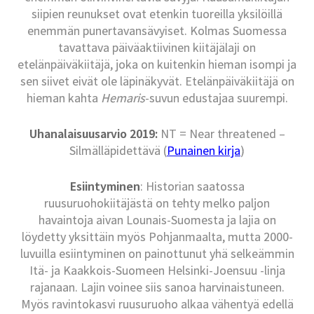
siipien reunukset ovat etenkin tuoreilla yksilöillä
enemmän punertavansävyiset. Kolmas Suomessa
tavattava päiväaktiivinen kiitäjälaji on
etelänpäiväkiitäjä, joka on kuitenkin hieman isompi ja
sen siivet eivät ole läpinäkyvät. Etelänpäiväkiitäjä on
hieman kahta
Hemaris
-suvun edustajaa suurempi.
Uhanalaisuusarvio 2019:
NT = Near threatened –
Silmälläpidettävä (
Punainen kirja
)
Esiintyminen
: Historian saatossa
ruusuruohokiitäjästä on tehty melko paljon
havaintoja aivan Lounais-Suomesta ja lajia on
löydetty yksittäin myös Pohjanmaalta, mutta 2000-
luvuilla esiintyminen on painottunut yhä selkeämmin
Itä- ja Kaakkois-Suomeen Helsinki-Joensuu -linja
rajanaan. Lajin voinee siis sanoa harvinaistuneen.
Myös ravintokasvi ruusuruoho alkaa vähentyä edellä