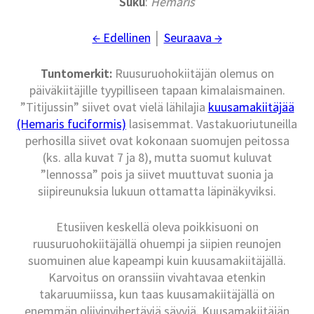
Suku
:
Hemaris
← Edellinen
│
Seuraava →
Tuntomerkit:
Ruusuruohokiitäjän olemus on
päiväkiitäjille tyypilliseen tapaan kimalaismainen.
”Titijussin” siivet ovat vielä lähilajia
kuusamakiitäjää
(Hemaris fuciformis)
lasisemmat. Vastakuoriutuneilla
perhosilla siivet ovat kokonaan suomujen peitossa
(ks. alla kuvat 7 ja 8), mutta suomut kuluvat
”lennossa” pois ja siivet muuttuvat suonia ja
siipireunuksia lukuun ottamatta läpinäkyviksi.
Etusiiven keskellä oleva poikkisuoni on
ruusuruohokiitäjällä ohuempi ja siipien reunojen
suomuinen alue kapeampi kuin kuusamakiitäjällä.
Karvoitus on oranssiin vivahtavaa etenkin
takaruumiissa, kun taas kuusamakiitäjällä on
enemmän oliivinvihertäviä sävyjä. Kuusamakiitäjän