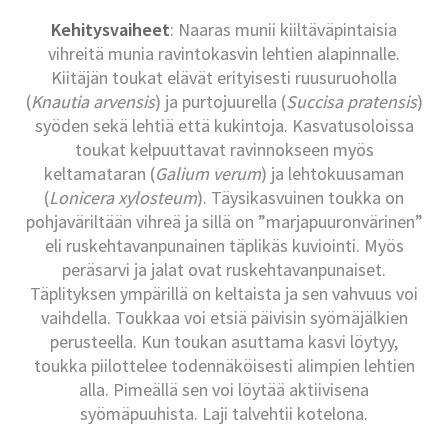
Kehitysvaiheet
: Naaras munii kiiltäväpintaisia
vihreitä munia ravintokasvin lehtien alapinnalle.
Kiitäjän toukat elävät erityisesti ruusuruoholla
(
Knautia arvensis
) ja purtojuurella (
Succisa pratensis
)
syöden sekä lehtiä että kukintoja. Kasvatusoloissa
toukat kelpuuttavat ravinnokseen myös
keltamataran (
Galium verum
) ja lehtokuusaman
(
Lonicera xylosteum
). Täysikasvuinen toukka on
pohjaväriltään vihreä ja sillä on ”marjapuuronvärinen”
eli ruskehtavanpunainen täplikäs kuviointi. Myös
peräsarvi ja jalat ovat ruskehtavanpunaiset.
Täplityksen ympärillä on keltaista ja sen vahvuus voi
vaihdella. Toukkaa voi etsiä päivisin syömäjälkien
perusteella. Kun toukan asuttama kasvi löytyy,
toukka piilottelee todennäköisesti alimpien lehtien
alla. Pimeällä sen voi löytää aktiivisena
syömäpuuhista. Laji talvehtii kotelona.