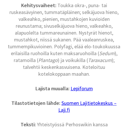
Kehitysvaiheet:
Toukka okra-, puna- tai
ruskeasävyinen, tummatäpläinen; selkäjuova hieno,
valkeahko, pienien, mustahkojen kuvioiden
reunustama; sivuselkäjuova hieno, valkeahko,
alapuolelta tummareunainen. Nystyrät hienot,
mustahkot, niissä sukanen. Pää vaaleanruskea,
tummempikuvioinen. Polyfagi, elää elo-toukokuussa
erilaisilla ruohoilla kuten maksaruohoilla (
Sedum
),
ratamoilla (
Plantago
) ja voikukilla (
Taraxacum
);
talvehtii keskenkasvuisena. Koteloituu
kotelokoppaan maahan.
Lajista muualla:
Lepiforum
Tilastotietojen lähde:
Suomen Lajitietokeskus –
Laji.fi
Teksti:
Yhteistyössä Perhoswikin kanssa