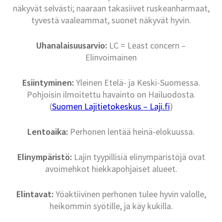
näkyvät selvästi; naaraan takasiivet ruskeanharmaat,
tyvestä vaaleammat, suonet näkyvät hyvin.
Uhanalaisuusarvio:
LC = Least concern –
Elinvoimainen
Esiintyminen:
Yleinen Etelä- ja Keski-Suomessa.
Pohjoisin ilmoitettu havainto on Hailuodosta.
(
Suomen Lajitietokeskus – Laji.fi
)
Lentoaika:
Perhonen lentää heinä-elokuussa.
Elinympäristö:
Lajin tyypillisiä elinympäristöjä ovat
avoimehkot hiekkapohjaiset alueet.
Elintavat:
Yöaktiivinen perhonen tulee hyvin valolle,
heikommin syötille, ja käy kukilla.