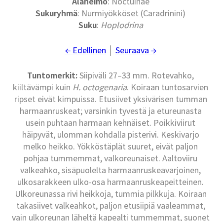
Alaheimo
: Noctuinae
Sukuryhmä
: Nurmiyökköset (Caradrinini)
Suku
:
Hoplodrina
← Edellinen
│
Seuraava →
Tuntomerkit:
Siipiväli 27–33 mm. Rotevahko,
kiiltävämpi kuin
H. octogenaria
. Koiraan tuntosarvien
ripset eivät kimpuissa. Etusiivet yksivärisen tumman
harmaanruskeat; varsinkin tyvestä ja etureunasta
usein puhtaan harmaan kehnäiset. Poikkiviirut
häipyvät, ulomman kohdalla pisterivi. Keskivarjo
melko heikko. Yökköstäplät suuret, eivät paljon
pohjaa tummemmat, valkoreunaiset. Aaltoviiru
valkeahko, sisäpuolelta harmaanruskeavarjoinen,
ulkosarakkeen ulko-osa harmaanruskeapeitteinen.
Ulkoreunassa rivi heikkoja, tummia pilkkuja. Koiraan
takasiivet valkeahkot, paljon etusiipiä vaaleammat,
vain ulkoreunan läheltä kapealti tummemmat, suonet