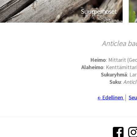
Suurperhoset
Anticlea ba
Heimo
: Mittarit (G
Alaheimo
: Kenttämittari
Sukuryhmä
: Lar
Suku
:
Antic
← Edellinen
│
Seu