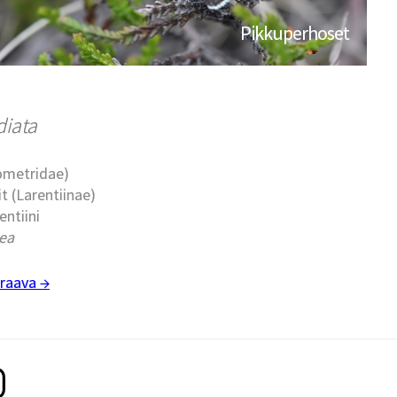
Pikkuperhoset
diata
eometridae)
t (Larentiinae)
entiini
lea
raava →