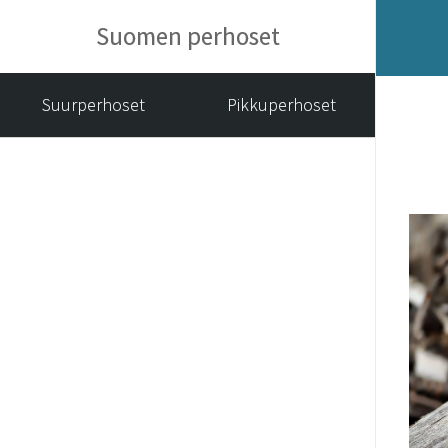
Suomen perhoset
Suurperhoset
Pikkuperhoset