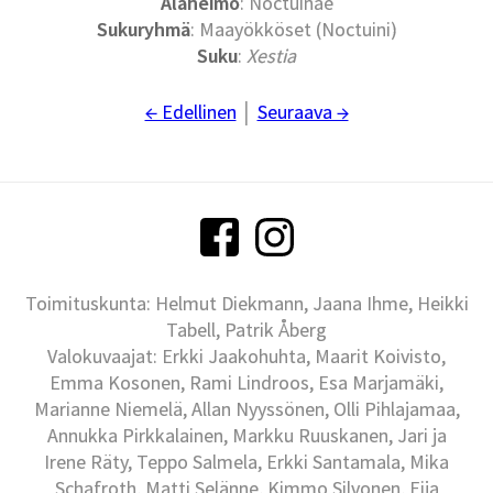
Alaheimo
: Noctuinae
Sukuryhmä
: Maayökköset (Noctuini)
Suku
:
Xestia
← Edellinen
│
Seuraava →
Toimituskunta: Helmut Diekmann, Jaana Ihme, Heikki
Tabell, Patrik Åberg
Valokuvaajat: Erkki Jaakohuhta, Maarit Koivisto,
Emma Kosonen, Rami Lindroos, Esa Marjamäki,
Marianne Niemelä, Allan Nyyssönen, Olli Pihlajamaa,
Annukka Pirkkalainen, Markku Ruuskanen, Jari ja
Irene Räty, Teppo Salmela, Erkki Santamala, Mika
Schafroth, Matti Selänne, Kimmo Silvonen, Eija