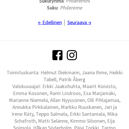
Sukuryhmä
: Phileremini
Suku
:
Philereme
← Edellinen
│
Seuraava →
Toimituskunta: Helmut Diekmann, Jaana Ihme, Heikki
Tabell, Patrik Åberg
Valokuvaajat: Erkki Jaakohuhta, Maarit Koivisto,
Emma Kosonen, Rami Lindroos, Esa Marjamäki,
Marianne Niemelä, Allan Nyyssönen, Olli Pihlajamaa,
Annukka Pirkkalainen, Markku Ruuskanen, Jari ja
Irene Räty, Teppo Salmela, Erkki Santamala, Mika
Schafroth, Matti Selänne, Kimmo Silvonen, Eija
Soimola, Håkan Söderholm, Päivi Torkki, Tarmo