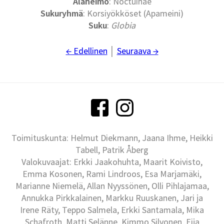
Alaheimo
: Noctuinae
Sukuryhmä
: Korsiyökköset (Apameini)
Suku
:
Globia
← Edellinen
│
Seuraava →
Toimituskunta: Helmut Diekmann, Jaana Ihme, Heikki
Tabell, Patrik Åberg
Valokuvaajat: Erkki Jaakohuhta, Maarit Koivisto,
Emma Kosonen, Rami Lindroos, Esa Marjamäki,
Marianne Niemelä, Allan Nyyssönen, Olli Pihlajamaa,
Annukka Pirkkalainen, Markku Ruuskanen, Jari ja
Irene Räty, Teppo Salmela, Erkki Santamala, Mika
Schafroth, Matti Selänne, Kimmo Silvonen, Eija