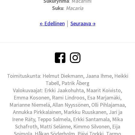
Sukuryhmä
: Macariini
Suku
:
Macaria
← Edellinen
│
Seuraava →
Toimituskunta: Helmut Diekmann, Jaana Ihme, Heikki
Tabell, Patrik Åberg
Valokuvaajat: Erkki Jaakohuhta, Maarit Koivisto,
Emma Kosonen, Rami Lindroos, Esa Marjamäki,
Marianne Niemelä, Allan Nyyssönen, Olli Pihlajamaa,
Annukka Pirkkalainen, Markku Ruuskanen, Jari ja
Irene Räty, Teppo Salmela, Erkki Santamala, Mika
Schafroth, Matti Selänne, Kimmo Silvonen, Eija
Soimola, Håkan Söderholm, Päivi Torkki, Tarmo