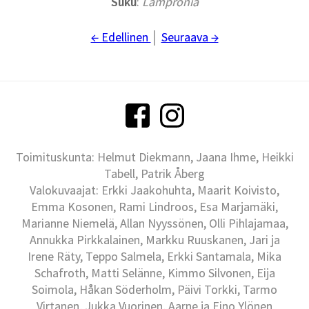
Suku
:
Lampronia
← Edellinen
│
Seuraava →
Toimituskunta: Helmut Diekmann, Jaana Ihme, Heikki
Tabell, Patrik Åberg
Valokuvaajat: Erkki Jaakohuhta, Maarit Koivisto,
Emma Kosonen, Rami Lindroos, Esa Marjamäki,
Marianne Niemelä, Allan Nyyssönen, Olli Pihlajamaa,
Annukka Pirkkalainen, Markku Ruuskanen, Jari ja
Irene Räty, Teppo Salmela, Erkki Santamala, Mika
Schafroth, Matti Selänne, Kimmo Silvonen, Eija
Soimola, Håkan Söderholm, Päivi Torkki, Tarmo
Virtanen, Jukka Vuorinen, Aarne ja Eino Ylönen