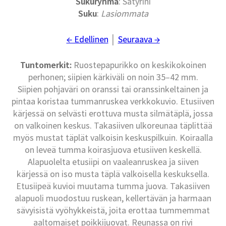
Sukuryhmä
: Satyrini
Suku
:
Lasiommata
← Edellinen
│
Seuraava →
Tuntomerkit:
Ruostepapurikko on keskikokoinen
perhonen; siipien kärkiväli on noin 35–42 mm.
Siipien pohjaväri on oranssi tai oranssinkeltainen ja
pintaa koristaa tummanruskea verkkokuvio. Etusiiven
kärjessä on selvästi erottuva musta silmätäplä, jossa
on valkoinen keskus. Takasiiven ulkoreunaa täplittää
myös mustat täplät valkoisin keskuspilkuin. Koiraalla
on leveä tumma koirasjuova etusiiven keskellä.
Alapuolelta etusiipi on vaaleanruskea ja siiven
kärjessä on iso musta täplä valkoisella keskuksella.
Etusiipeä kuvioi muutama tumma juova. Takasiiven
alapuoli muodostuu ruskean, kellertävän ja harmaan
sävyisistä vyöhykkeistä, joita erottaa tummemmat
aaltomaiset poikkijuovat. Reunassa on rivi