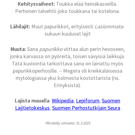
Kehitysvaiheet:
Toukka elää heinäkasveilla.
Perhonen talvehtii joko toukkana tai kotelona.
Lähilajit:
Muut papurikkot, erityisesti
Lasiommata
-
sukuun kuuluvat lajit
Muuta:
Sana
papurikko
viittaa alun perin hevoseen,
jonka karvassa on pyöreitä, toisen sävyisiä laikkuja.
Tätä kuviointia tarkoittava sana on lainattu myös
papurikkoperhosille. – Megera oli kreikkalaisessa
mytologiassa yksi kolmesta kostottarista (ns.
Erinyksistä).
Lajista muualla
:
Wikipedia
,
Lepiforum
,
Suomen
Lajitietokeskus
,
Suomen Perhostutkijain Seura
Päivitetty viimeksi: 31.3.2025