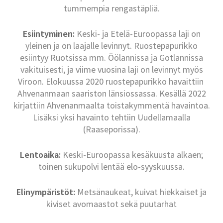
tummempia rengastäpliä.
Esiintyminen:
Keski- ja Etelä-Euroopassa laji on
yleinen ja on laajalle levinnyt. Ruostepapurikko
esiintyy Ruotsissa mm. Öölannissa ja Gotlannissa
vakituisesti, ja viime vuosina laji on levinnyt myös
Viroon. Elokuussa 2020 ruostepapurikko havaittiin
Ahvenanmaan saariston länsiossassa. Kesällä 2022
kirjattiin Ahvenanmaalta toistakymmentä havaintoa.
Lisäksi yksi havainto tehtiin Uudellamaalla
(Raaseporissa).
Lentoaika:
Keski-Euroopassa kesäkuusta alkaen;
toinen sukupolvi lentää elo-syyskuussa.
Elinympäristöt:
Metsänaukeat, kuivat hiekkaiset ja
kiviset avomaastot sekä puutarhat