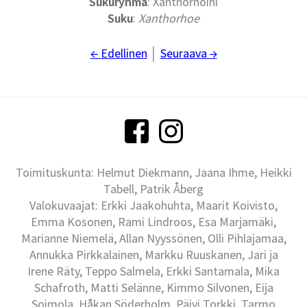
Sukuryhmä
: Xanthorhoini
Suku
:
Xanthorhoe
← Edellinen
│
Seuraava →
Toimituskunta: Helmut Diekmann, Jaana Ihme, Heikki
Tabell, Patrik Åberg
Valokuvaajat: Erkki Jaakohuhta, Maarit Koivisto,
Emma Kosonen, Rami Lindroos, Esa Marjamäki,
Marianne Niemelä, Allan Nyyssönen, Olli Pihlajamaa,
Annukka Pirkkalainen, Markku Ruuskanen, Jari ja
Irene Räty, Teppo Salmela, Erkki Santamala, Mika
Schafroth, Matti Selänne, Kimmo Silvonen, Eija
Soimola, Håkan Söderholm, Päivi Torkki, Tarmo