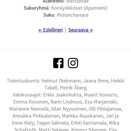
Alaheimo
: Noctuinae
Sukuryhmä
: Korsiyökköset (Apameini)
Suku
:
Protarchanara
← Edellinen
│
Seuraava →
Toimituskunta: Helmut Diekmann, Jaana Ihme, Heikki
Tabell, Patrik Åberg
Valokuvaajat: Erkki Jaakohuhta, Maarit Koivisto,
Emma Kosonen, Rami Lindroos, Esa Marjamäki,
Marianne Niemelä, Allan Nyyssönen, Olli Pihlajamaa,
Annukka Pirkkalainen, Markku Ruuskanen, Jari ja
Irene Räty, Teppo Salmela, Erkki Santamala, Mika
Schafroth, Matti Selänne, Kimmo Silvonen, Eija