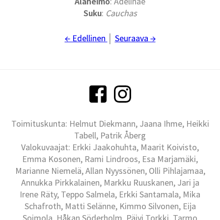
Alaheimo
: Adelinae
Suku
:
Cauchas
← Edellinen
│
Seuraava →
Toimituskunta: Helmut Diekmann, Jaana Ihme, Heikki
Tabell, Patrik Åberg
Valokuvaajat: Erkki Jaakohuhta, Maarit Koivisto,
Emma Kosonen, Rami Lindroos, Esa Marjamäki,
Marianne Niemelä, Allan Nyyssönen, Olli Pihlajamaa,
Annukka Pirkkalainen, Markku Ruuskanen, Jari ja
Irene Räty, Teppo Salmela, Erkki Santamala, Mika
Schafroth, Matti Selänne, Kimmo Silvonen, Eija
Soimola, Håkan Söderholm, Päivi Torkki, Tarmo