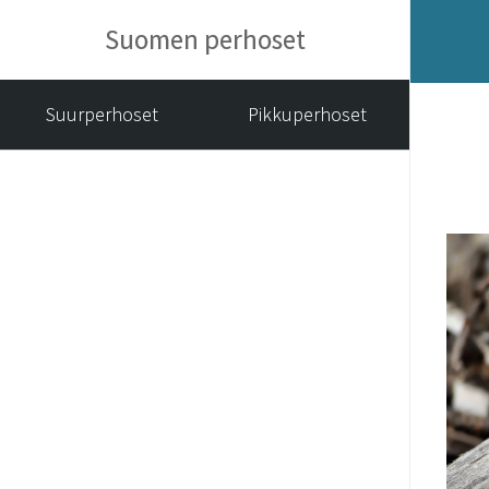
Suomen perhoset
Suurperhoset
Pikkuperhoset