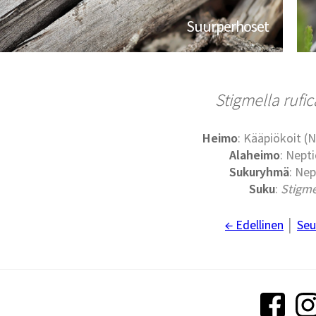
Suurperhoset
Stigmella rufic
Heimo
: Kääpiökoit (N
Alaheimo
: Nepti
Sukuryhmä
: Nep
Suku
:
Stigme
← Edellinen
│
Seu