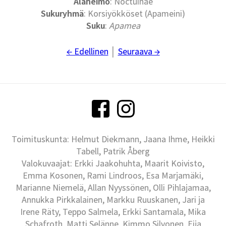
Alaheimo
: Noctuinae
Sukuryhmä
: Korsiyökköset (Apameini)
Suku
:
Apamea
← Edellinen
│
Seuraava →
Toimituskunta: Helmut Diekmann, Jaana Ihme, Heikki
Tabell, Patrik Åberg
Valokuvaajat: Erkki Jaakohuhta, Maarit Koivisto,
Emma Kosonen, Rami Lindroos, Esa Marjamäki,
Marianne Niemelä, Allan Nyyssönen, Olli Pihlajamaa,
Annukka Pirkkalainen, Markku Ruuskanen, Jari ja
Irene Räty, Teppo Salmela, Erkki Santamala, Mika
Schafroth, Matti Selänne, Kimmo Silvonen, Eija