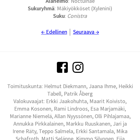
Alaheimo
: Noctuinae
Sukuryhmä
: Mäkiyökköset (Xylenini)
Suku
:
Conistra
← Edellinen
│
Seuraava →
Toimituskunta: Helmut Diekmann, Jaana Ihme, Heikki
Tabell, Patrik Åberg
Valokuvaajat: Erkki Jaakohuhta, Maarit Koivisto,
Emma Kosonen, Rami Lindroos, Esa Marjamäki,
Marianne Niemelä, Allan Nyyssönen, Olli Pihlajamaa,
Annukka Pirkkalainen, Markku Ruuskanen, Jari ja
Irene Räty, Teppo Salmela, Erkki Santamala, Mika
Schafroth, Matti Selänne, Kimmo Silvonen, Eija