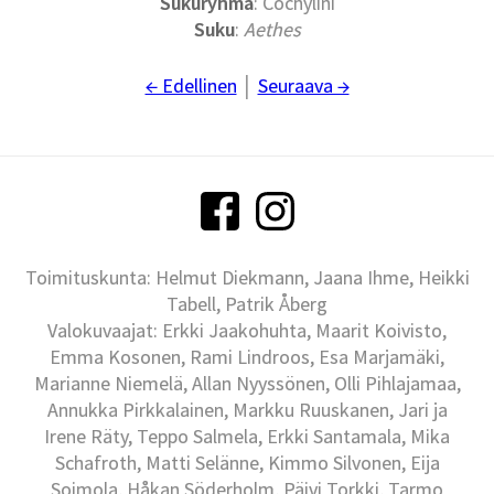
Sukuryhmä
: Cochylini
Suku
:
Aethes
← Edellinen
│
Seuraava →
Toimituskunta: Helmut Diekmann, Jaana Ihme, Heikki
Tabell, Patrik Åberg
Valokuvaajat: Erkki Jaakohuhta, Maarit Koivisto,
Emma Kosonen, Rami Lindroos, Esa Marjamäki,
Marianne Niemelä, Allan Nyyssönen, Olli Pihlajamaa,
Annukka Pirkkalainen, Markku Ruuskanen, Jari ja
Irene Räty, Teppo Salmela, Erkki Santamala, Mika
Schafroth, Matti Selänne, Kimmo Silvonen, Eija
Soimola, Håkan Söderholm, Päivi Torkki, Tarmo