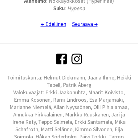
Alaheimo
: Nokkayökköset (Hypeninae)
Suku
:
Hypena
← Edellinen
│
Seuraava →
Toimituskunta: Helmut Diekmann, Jaana Ihme, Heikki
Tabell, Patrik Åberg
Valokuvaajat: Erkki Jaakohuhta, Maarit Koivisto,
Emma Kosonen, Rami Lindroos, Esa Marjamäki,
Marianne Niemelä, Allan Nyyssönen, Olli Pihlajamaa,
Annukka Pirkkalainen, Markku Ruuskanen, Jari ja
Irene Räty, Teppo Salmela, Erkki Santamala, Mika
Schafroth, Matti Selänne, Kimmo Silvonen, Eija
Soimola, Håkan Söderholm, Päivi Torkki, Tarmo