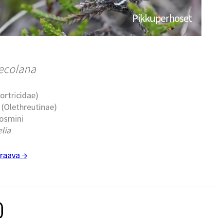
Pikkuperhoset
aecolana
Tortricidae)
t (Olethreutinae)
cosmini
lia
raava →