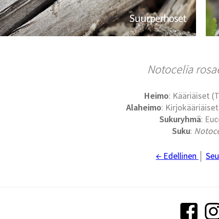
Suurperhoset
Notocelia ros
Heimo
: Kääriäiset (
Alaheimo
: Kirjokääriäise
Sukuryhmä
: Eu
Suku
:
Notoce
← Edellinen
│
Seu