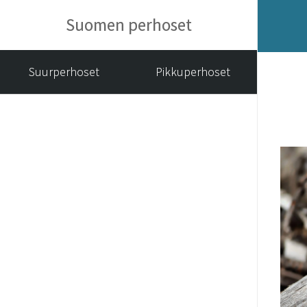
Suomen perhoset
Suurperhoset
Pikkuperhoset