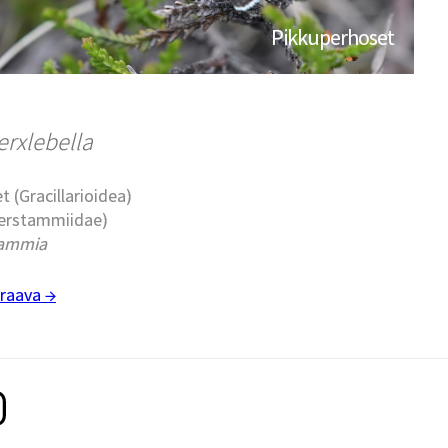
Pikkuperhoset
rxlebella
t (Gracillarioidea)
slerstammiidae)
tammia
raava →