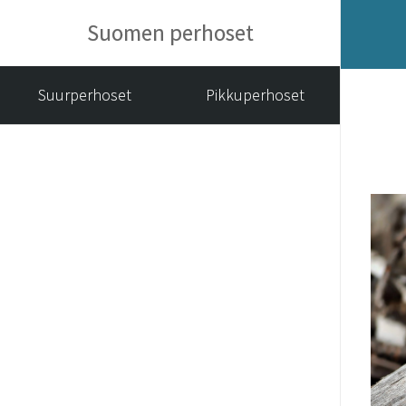
Suomen perhoset
Suurperhoset
Pikkuperhoset