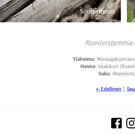
Suurperhoset
Roeslerstammia e
Yläheimo
: Miinaajakoimaise
Heimo
: Vaskikoit (Roe
Suku
:
Roeslers
← Edellinen
│
Seu