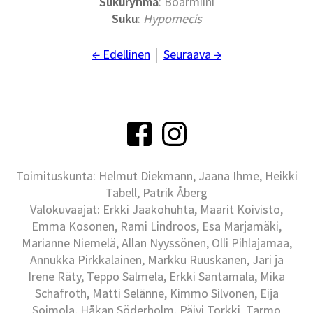
Sukuryhmä
: Boarmiini
Suku
:
Hypomecis
← Edellinen
│
Seuraava →
Toimituskunta: Helmut Diekmann, Jaana Ihme, Heikki
Tabell, Patrik Åberg
Valokuvaajat: Erkki Jaakohuhta, Maarit Koivisto,
Emma Kosonen, Rami Lindroos, Esa Marjamäki,
Marianne Niemelä, Allan Nyyssönen, Olli Pihlajamaa,
Annukka Pirkkalainen, Markku Ruuskanen, Jari ja
Irene Räty, Teppo Salmela, Erkki Santamala, Mika
Schafroth, Matti Selänne, Kimmo Silvonen, Eija
Soimola, Håkan Söderholm, Päivi Torkki, Tarmo