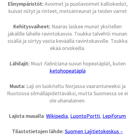
Elinympäristöt:
Avoimet ja puoliavoimet kalliokedot,
kuivat niityt ja rinteet, metsänreunat ja teiden varret
Kehitysvaiheet:
Naaras laskee munat yksitellen
jäkälille lähelle ravintokasvia. Toukka talvehtii munan
sisällä ja siirtyy vasta keväällä ravintokasville. Toukka
ekää orvokeilla.
Lähilajit:
Muut
Fabriciana
-suvun hopeatäplät, kuten
ketohopeatäplä
Muuta:
Laji on luokiteltu Norjassa vaarantuneeksi ja
Ruotsissa silmälläpidettäväksi, mutta Suomessa se ei
ole uhanalainen.
Lajista muualla
:
Wikipedia
,
LuontoPortti
,
Lepiforum
Tilastotietojen lähde:
Suomen Lajitietokeskus –