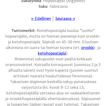
Sukuryhmä
: Hopeatäplät (Argynnini)
Suku
:
Fabriciana
← Edellinen
│
Seuraava →
Tuntomerkit:
Rinnehopeatäplä kuuluu ”isoihin”
hopeatäpliin, mutta on hieman pienempi kuin orvokki-
ja ketohopeatäplä. Siipiväli on 45–50 mm. Etusiiven
ulkoreuna on suora tai hieman kovera (vrt.
orvokki
– ja
ketohopeatäplä
).
Molemmat sukupuolet ovat päältä kirkkaan
oranssinväriset. Koiraalla koirasjuovat (suonissa 2 ja 3
alhaalta lukien) ovat hyvin kapeita (juovien suomut
erittävät naaraita houkuttelevaa feromonia).
Takasiiven alapinnan keskellä näkyy punaruskeaa
varjostusta (ks. kuvat 8–12 sekä 13;
ketohopeatäplällä vastaava alue on vaaleankeltainen
ja orvokkihopeatäplällä vihertävänruskea). Siipisuonet
ja hopeisten täplien reunat ovat tummat. Takasiiven