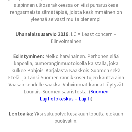
alapinnan ulkosarakkeessa on viisi punaruskeaa
rengasmaista silmätäplää, joista keskimmäinen on
yleensä selvästi muita pienempi.
Uhanalaisuusarvio 2019:
LC = Least concern –
Elinvoimainen
Esiintyminen:
Melko harvinainen. Perhonen elää
kapealla, bumeranginmuotoisella kaistalla, joka
kulkee Pohjois-Karjalasta Kaakkois-Suomen sekä
Etelä- ja Länsi-Suomen rannikkoseutujen kautta aina
Vaasan seudulle saakka. Vahvimmat kannat löytyvät
Lounais-Suomen saaristosta. (
Suomen
Lajitietokeskus – Laji.fi
)
Lentoaika:
Yksi sukupolvi: kesäkuun lopulta elokuun
puoliväliin.