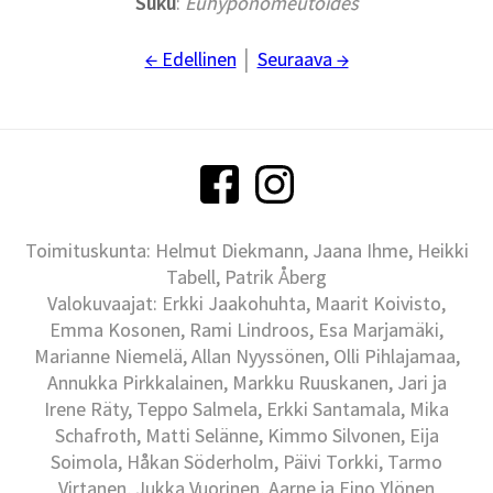
Suku
:
Euhyponomeutoides
← Edellinen
│
Seuraava →
Toimituskunta: Helmut Diekmann, Jaana Ihme, Heikki
Tabell, Patrik Åberg
Valokuvaajat: Erkki Jaakohuhta, Maarit Koivisto,
Emma Kosonen, Rami Lindroos, Esa Marjamäki,
Marianne Niemelä, Allan Nyyssönen, Olli Pihlajamaa,
Annukka Pirkkalainen, Markku Ruuskanen, Jari ja
Irene Räty, Teppo Salmela, Erkki Santamala, Mika
Schafroth, Matti Selänne, Kimmo Silvonen, Eija
Soimola, Håkan Söderholm, Päivi Torkki, Tarmo
Virtanen, Jukka Vuorinen, Aarne ja Eino Ylönen