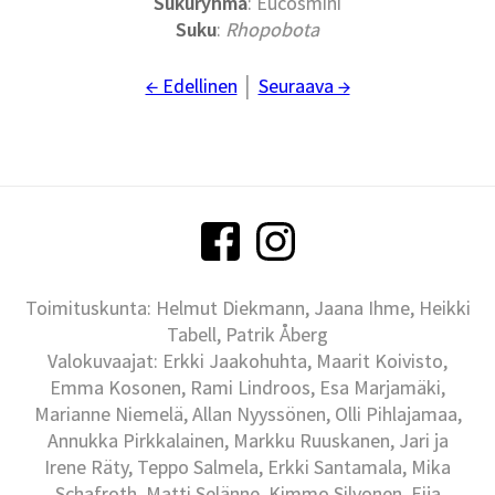
Sukuryhmä
: Eucosmini
Suku
:
Rhopobota
← Edellinen
│
Seuraava →
Toimituskunta: Helmut Diekmann, Jaana Ihme, Heikki
Tabell, Patrik Åberg
Valokuvaajat: Erkki Jaakohuhta, Maarit Koivisto,
Emma Kosonen, Rami Lindroos, Esa Marjamäki,
Marianne Niemelä, Allan Nyyssönen, Olli Pihlajamaa,
Annukka Pirkkalainen, Markku Ruuskanen, Jari ja
Irene Räty, Teppo Salmela, Erkki Santamala, Mika
Schafroth, Matti Selänne, Kimmo Silvonen, Eija